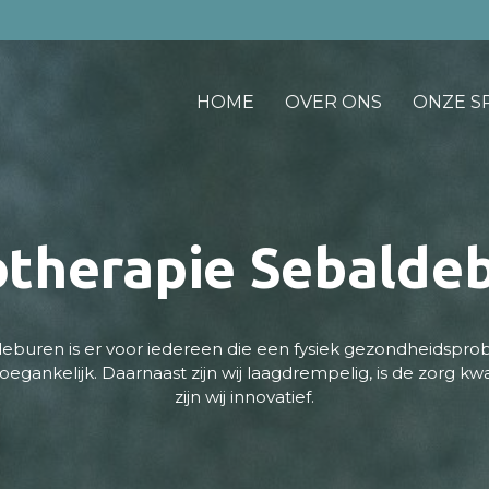
HOME
OVER ONS
ONZE SP
otherapie Sebalde
deburen is er voor iedereen die een fysiek gezondheidspr
toegankelijk. Daarnaast zijn wij laagdrempelig, is de zorg k
zijn wij innovatief.