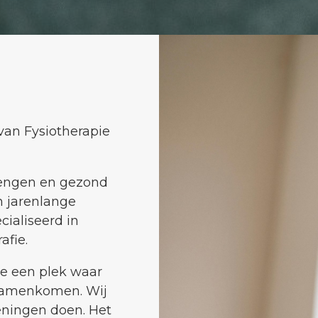
 van Fysiotherapie
rengen en gezond
n jarenlange
cialiseerd in
afie.
e een plek waar
 samenkomen. Wij
eningen doen. Het