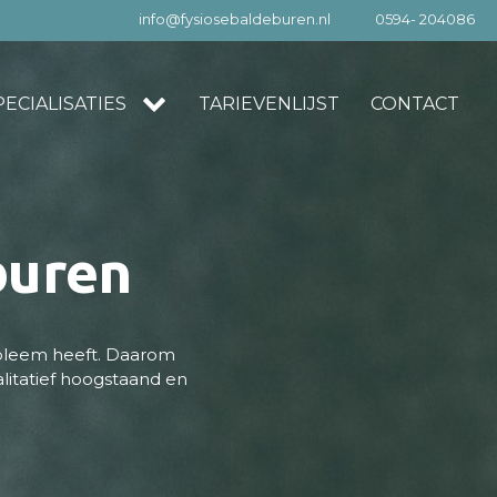
info@fysiosebaldeburen.nl
0594- 204086
ECIALISATIES
TARIEVENLIJST
CONTACT
buren
obleem heeft. Daarom
walitatief hoogstaand en